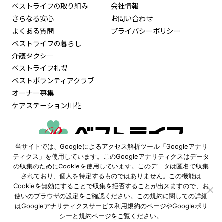
ベストライフの取り組み
会社情報
さらなる安心
お問い合わせ
よくある質問
プライバシーポリシー
ベストライフの暮らし
介護タクシー
ベストライフ札幌
ベストボランティアクラブ
オーナー募集
ケアステーション川花
当サイトでは、Googleによるアクセス解析ツール「Googleアナリ
0120-515-472
ティクス」を使用しています。このGoogleアナリティクスはデータ
の収集のためにCookieを使用しています。このデータは匿名で収集
9:30〜18:00
されており、個人を特定するものではありません。この機能は
（土日祝も受付 ※年末年始除く）
Cookieを無効にすることで収集を拒否することが出来ますので、お
使いのブラウザの設定をご確認ください。この規約に関しての詳細
資料請求
見学予約
はGoogleアナリティクスサービス利用規約のページや
Googleポリ
シー
と
規約ページ
をご覧ください。