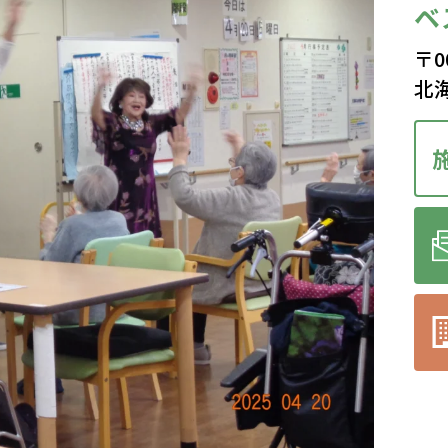
ベ
〒0
北海