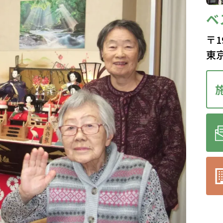
ベ
〒1
東京