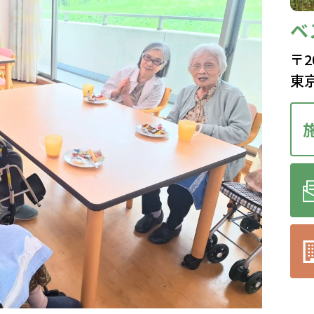
ベ
〒2
東京