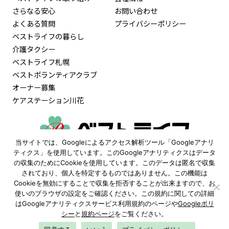
さらなる安心
お問い合わせ
よくある質問
プライバシーポリシー
ベストライフの暮らし
介護タクシー
ベストライフ札幌
ベストボランティアクラブ
オーナー募集
ケアステーション川花
当サイトでは、Googleによるアクセス解析ツール「Googleアナリ
0120-515-472
ティクス」を使用しています。このGoogleアナリティクスはデータ
の収集のためにCookieを使用しています。このデータは匿名で収集
9:30〜18:00
されており、個人を特定するものではありません。この機能は
（土日祝も受付 ※年末年始除く）
Cookieを無効にすることで収集を拒否することが出来ますので、お
使いのブラウザの設定をご確認ください。この規約に関しての詳細
資料請求
見学予約
はGoogleアナリティクスサービス利用規約のページや
Googleポリ
シー
と
規約ページ
をご覧ください。