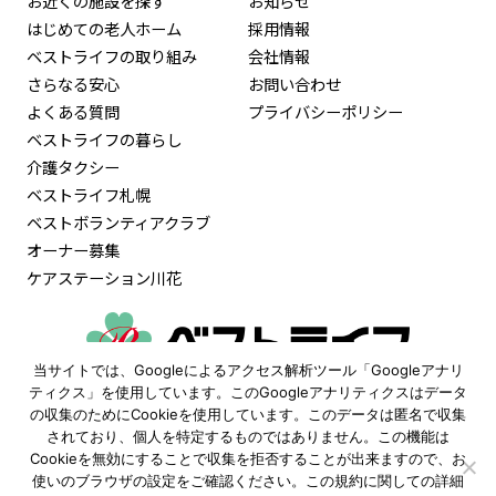
お近くの施設を探す
お知らせ
はじめての老人ホーム
採用情報
ベストライフの取り組み
会社情報
さらなる安心
お問い合わせ
よくある質問
プライバシーポリシー
ベストライフの暮らし
介護タクシー
ベストライフ札幌
ベストボランティアクラブ
オーナー募集
ケアステーション川花
当サイトでは、Googleによるアクセス解析ツール「Googleアナリ
0120-515-472
ティクス」を使用しています。このGoogleアナリティクスはデータ
の収集のためにCookieを使用しています。このデータは匿名で収集
9:30〜18:00
されており、個人を特定するものではありません。この機能は
（土日祝も受付 ※年末年始除く）
Cookieを無効にすることで収集を拒否することが出来ますので、お
使いのブラウザの設定をご確認ください。この規約に関しての詳細