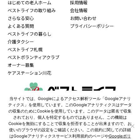
はじめての老人ホーム
採用情報
ベストライフの取り組み
会社情報
さらなる安心
お問い合わせ
よくある質問
プライバシーポリシー
ベストライフの暮らし
介護タクシー
ベストライフ札幌
ベストボランティアクラブ
オーナー募集
ケアステーション川花
当サイトでは、Googleによるアクセス解析ツール「Googleアナリ
0120-515-472
ティクス」を使用しています。このGoogleアナリティクスはデータ
の収集のためにCookieを使用しています。このデータは匿名で収集
9:30〜18:00
されており、個人を特定するものではありません。この機能は
（土日祝も受付 ※年末年始除く）
Cookieを無効にすることで収集を拒否することが出来ますので、お
使いのブラウザの設定をご確認ください。この規約に関しての詳細
資料請求
見学予約
はGoogleアナリティクスサービス利用規約のページや
Googleポリ