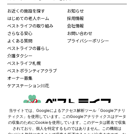
お近くの施設を探す
お知らせ
はじめての老人ホーム
採用情報
ベストライフの取り組み
会社情報
さらなる安心
お問い合わせ
よくある質問
プライバシーポリシー
ベストライフの暮らし
介護タクシー
ベストライフ札幌
ベストボランティアクラブ
オーナー募集
ケアステーション川花
当サイトでは、Googleによるアクセス解析ツール「Googleアナリ
0120-515-472
ティクス」を使用しています。このGoogleアナリティクスはデータ
の収集のためにCookieを使用しています。このデータは匿名で収集
9:30〜18:00
されており、個人を特定するものではありません。この機能は
（土日祝も受付 ※年末年始除く）