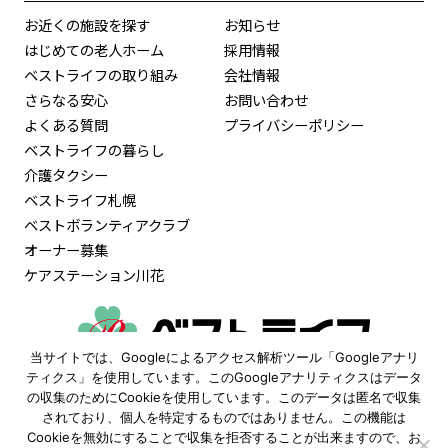
お近くの施設を探す
お知らせ
はじめての老人ホーム
採用情報
ベストライフの取り組み
会社情報
さらなる安心
お問い合わせ
よくある質問
プライバシーポリシー
ベストライフの暮らし
介護タクシー
ベストライフ札幌
ベストボランティアクラブ
オーナー募集
ケアステーション川花
当サイトでは、Googleによるアクセス解析ツール「Googleアナリ
0120-515-472
ティクス」を使用しています。このGoogleアナリティクスはデータ
の収集のためにCookieを使用しています。このデータは匿名で収集
9:30〜18:00
されており、個人を特定するものではありません。この機能は
（土日祝も受付 ※年末年始除く）
Cookieを無効にすることで収集を拒否することが出来ますので、お