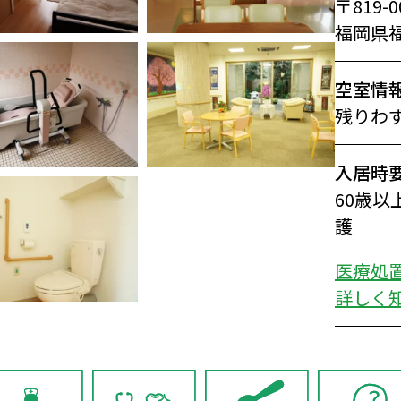
〒819-0
福岡県福
空室情
残りわ
入居時
60歳
護
医療処
詳しく