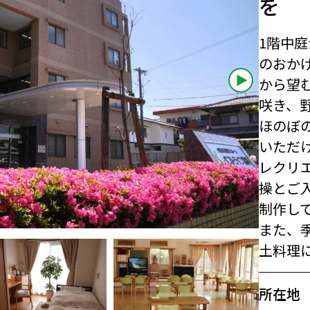
を
1階中
のおか
から望
咲き、
ほのぼ
いただ
レクリ
操とご
制作し
また、
土料理
所在地