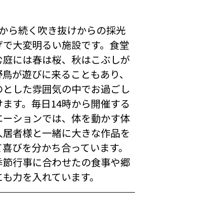
庭から続く吹き抜けからの採光
げで大変明るい施設です。食堂
む庭には春は桜、秋はこぶしが
野鳥が遊びに来ることもあり、
のとした雰囲気の中でお過ごし
けます。毎日14時から開催する
エーションでは、体を動かす体
入居者様と一緒に大きな作品を
て喜びを分かち合っています。
季節行事に合わせたの食事や郷
にも力を入れています。