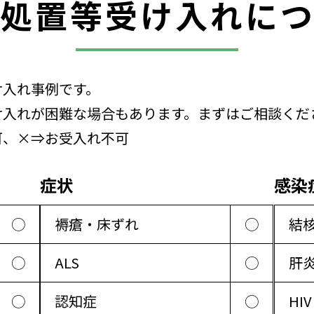
処置等受け入れに
け入れ事例です。
け入れが困難な場合もあります。まずはご相談くだ
可、×⇒お受入れ不可
症状
感染
◯
褥瘡・床ずれ
◯
結
◯
ALS
◯
肝
◯
認知症
◯
HIV