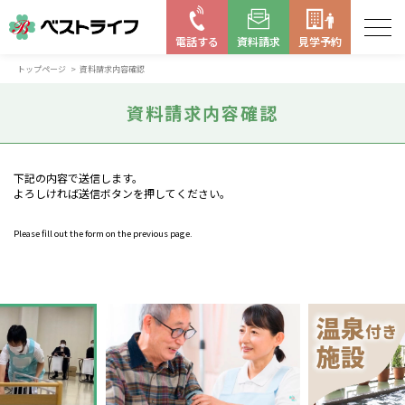
電話する
資料請求
見学予約
トップページ
資料請求内容確認
お近くの施設を探す
資料請求内容確認
はじめての老人ホーム
ベストライフの取り組み
下記の内容で送信します。
よろしければ送信ボタンを押してください。
よくある質問
Please fill out the form on the previous page.