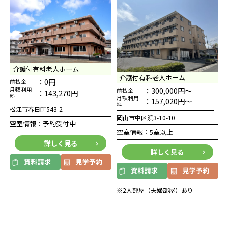
介護付有料老人ホーム
介護付有料老人ホーム
：0円
前払金
：300,000円～
月額利用
前払金
：143,270円
料
月額利用
：157,020円～
料
松江市春日町543-2
岡山市中区浜3-10-10
空室情報：予約受付中
空室情報：5室以上
詳しく見る
詳しく見る
※2人部屋（夫婦部屋）あり