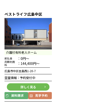
ベストライフ広島中区
介護付有料老人ホーム
：0円～
前払金
月額利用
：144,400円～
料
広島市中区吉島西1-20-7
空室情報：予約受付中
詳しく見る