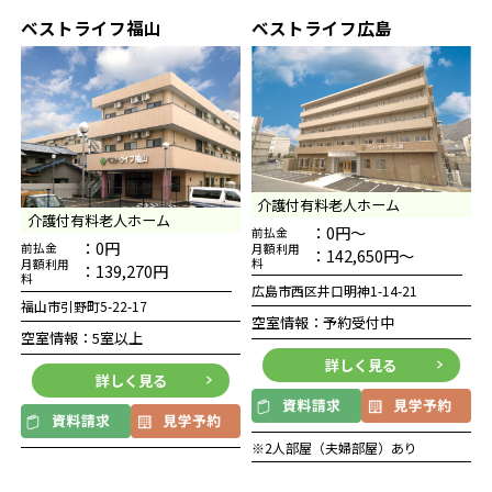
ベストライフ福山
ベストライフ広島
介護付有料老人ホーム
介護付有料老人ホーム
：0円～
前払金
：0円
前払金
月額利用
：142,650円～
料
月額利用
：139,270円
料
広島市西区井口明神1-14-21
福山市引野町5-22-17
空室情報：予約受付中
空室情報：5室以上
詳しく見る
詳しく見る
※2人部屋（夫婦部屋）あり