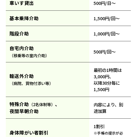
車いす貸出
500円/日～
基本乗降介助
1,500円/回～
階段介助
1,000円/回～
自宅内介助
500円/回～
（移乗等の室内介助）
最初の1時間は
輸送外介助
3,000円、
以降30分毎に
（病院、買物付添い等）
1,500円
特殊介助
、
内容により、別
（2名体制等）
夜間早朝介助
途加算
1割引
身体障がい者割引
※手帳の提示が必