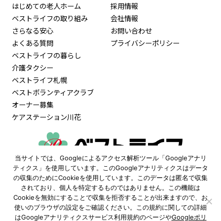
はじめての老人ホーム
採用情報
ベストライフの取り組み
会社情報
さらなる安心
お問い合わせ
よくある質問
プライバシーポリシー
ベストライフの暮らし
介護タクシー
ベストライフ札幌
ベストボランティアクラブ
オーナー募集
ケアステーション川花
当サイトでは、Googleによるアクセス解析ツール「Googleアナリ
0120-515-472
ティクス」を使用しています。このGoogleアナリティクスはデータ
の収集のためにCookieを使用しています。このデータは匿名で収集
9:30〜18:00
されており、個人を特定するものではありません。この機能は
（土日祝も受付 ※年末年始除く）
Cookieを無効にすることで収集を拒否することが出来ますので、お
使いのブラウザの設定をご確認ください。この規約に関しての詳細
資料請求
見学予約
はGoogleアナリティクスサービス利用規約のページや
Googleポリ