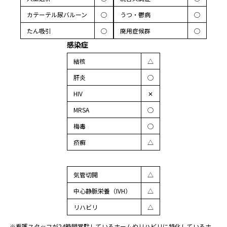
カテーテル尿バルーン
◯
うつ・鬱病
◯
たん吸引
◯
廃用症候群
◯
感染症
結核
△
肝炎
◯
HIV
✕
MRSA
◯
梅毒
◯
疥癬
△
気管切開
△
中心静脈栄養（IVH）
△
リハビリ
△
※看護スタッフが24時間常駐しているホームやリハビリに特化しているホ