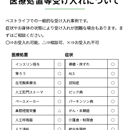
医療処置等受け入れについて
べストライフでの一般的な受け入れ事例です。
症状やお身体の状態により受け入れが困難な場合もあります。ま
ずはご相談ください。
〇⇒お受入れ可能、△⇒相談可、×⇒お受入れ不可
医療処置
症状
インスリン投与
◯
褥瘡・床ずれ
◯
胃ろう
◯
ALS
◯
在宅酸素療法
◯
認知症
◯
人工肛門ストーマ
◯
ピック病
◯
ペースメーカー
◯
パーキンソン病
◯
鼻腔経管栄養
△
がん・末期癌
◯
人工呼吸器
◯
介護食・制限食
◯
人工透析
◯
統合失調症
◯