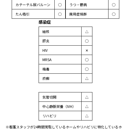
カテーテル尿バルーン
◯
うつ・鬱病
◯
たん吸引
◯
廃用症候群
◯
感染症
結核
△
肝炎
◯
HIV
✕
MRSA
◯
梅毒
◯
疥癬
△
気管切開
△
中心静脈栄養（IVH）
△
リハビリ
△
※看護スタッフが24時間常駐しているホームやリハビリに特化しているホ