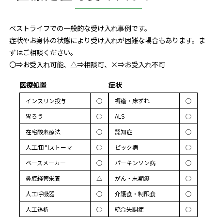
べストライフでの一般的な受け入れ事例です。
症状やお身体の状態により受け入れが困難な場合もあります。ま
ずはご相談ください。
〇⇒お受入れ可能、△⇒相談可、×⇒お受入れ不可
医療処置
症状
インスリン投与
◯
褥瘡・床ずれ
◯
胃ろう
◯
ALS
◯
在宅酸素療法
◯
認知症
◯
人工肛門ストーマ
◯
ピック病
◯
ペースメーカー
◯
パーキンソン病
◯
鼻腔経管栄養
△
がん・末期癌
◯
人工呼吸器
◯
介護食・制限食
◯
人工透析
◯
統合失調症
◯