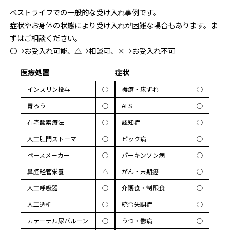
べストライフでの一般的な受け入れ事例です。
症状やお身体の状態により受け入れが困難な場合もあります。ま
ずはご相談ください。
〇⇒お受入れ可能、△⇒相談可、×⇒お受入れ不可
医療処置
症状
インスリン投与
◯
褥瘡・床ずれ
◯
胃ろう
◯
ALS
◯
在宅酸素療法
◯
認知症
◯
人工肛門ストーマ
◯
ピック病
◯
ペースメーカー
◯
パーキンソン病
◯
鼻腔経管栄養
△
がん・末期癌
◯
人工呼吸器
◯
介護食・制限食
◯
人工透析
◯
統合失調症
◯
カテーテル尿バルーン
◯
うつ・鬱病
◯