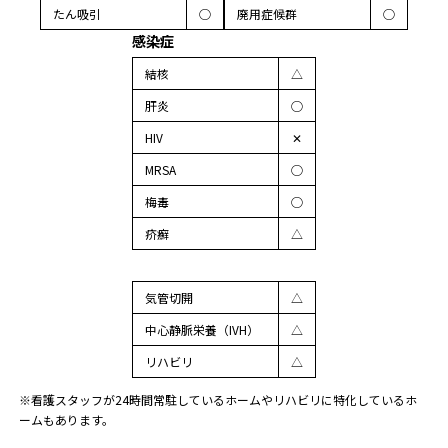
たん吸引
◯
廃用症候群
◯
感染症
結核
△
肝炎
◯
HIV
✕
MRSA
◯
梅毒
◯
疥癬
△
気管切開
△
中心静脈栄養（IVH）
△
リハビリ
△
※看護スタッフが24時間常駐しているホームやリハビリに特化しているホ
ームもあります。