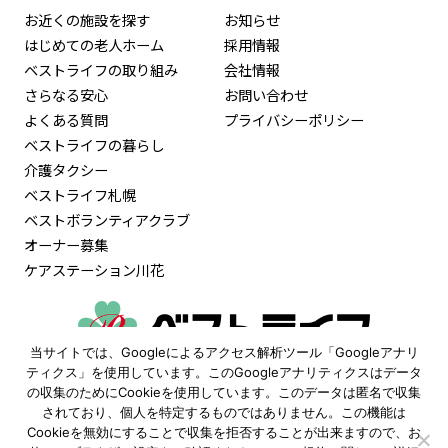
お近くの施設を探す
お知らせ
はじめての老人ホーム
採用情報
ベストライフの取り組み
会社情報
さらなる安心
お問い合わせ
よくある質問
プライバシーポリシー
ベストライフの暮らし
介護タクシー
ベストライフ札幌
ベストボランティアクラブ
オーナー募集
ケアステーション川花
当サイトでは、Googleによるアクセス解析ツール「Googleアナリ
0120-515-472
ティクス」を使用しています。このGoogleアナリティクスはデータ
の収集のためにCookieを使用しています。このデータは匿名で収集
9:30〜18:00
されており、個人を特定するものではありません。この機能は
（土日祝も受付 ※年末年始除く）
Cookieを無効にすることで収集を拒否することが出来ますので、お