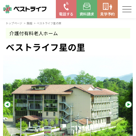
電話する
資料請求
見学予約
トップページ
施設
ベストライフ星の里
お近くの施設を探す
介護付有料老人ホーム
はじめての老人ホーム
ベストライフ星の里
ベストライフの取り組み
よくある質問