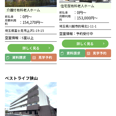
住宅型有料老人ホーム
介護付有料老人ホーム
：0円～
前払金
：0円～
月額利用
前払金
：153,000円～
料
月額利用
：154,270円～
料
埼玉県川越市的場北1-11-1
埼玉県富士見市上沢1-19-15
空室情報：予約受付中
空室情報：5室以上
詳しく見る
詳しく見る
ベストライフ狭山