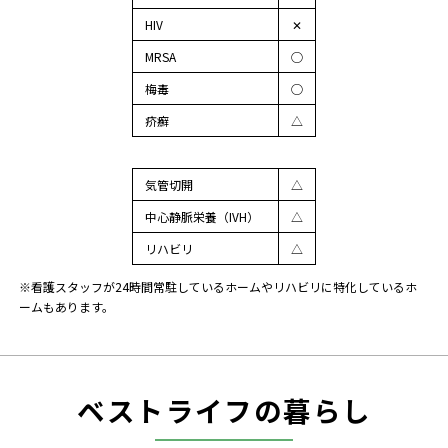
HIV
✕
MRSA
◯
梅毒
◯
疥癬
△
気管切開
△
中心静脈栄養（IVH）
△
リハビリ
△
※看護スタッフが24時間常駐しているホームやリハビリに特化しているホ
ームもあります。
ベストライフの暮らし