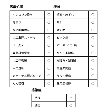
医療処置
症状
インスリン投与
◯
褥瘡・床ずれ
◯
胃ろう
◯
ALS
◯
在宅酸素療法
◯
認知症
◯
人工肛門ストーマ
◯
ピック病
◯
ペースメーカー
◯
パーキンソン病
◯
鼻腔経管栄養
△
がん・末期癌
◯
人工呼吸器
◯
介護食・制限食
◯
人工透析
◯
統合失調症
◯
カテーテル尿バルーン
◯
うつ・鬱病
◯
たん吸引
◯
廃用症候群
◯
感染症
結核
△
肝炎
◯