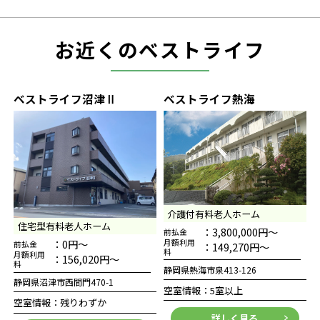
お近くのベストライフ
ベストライフ沼津Ⅱ
ベストライフ熱海
介護付有料老人ホーム
住宅型有料老人ホーム
：3,800,000円～
前払金
：0円～
月額利用
前払金
：149,270円～
料
月額利用
：156,020円～
料
静岡県熱海市泉413-126
静岡県沼津市西間門470-1
空室情報：5室以上
空室情報：残りわずか
詳しく見る