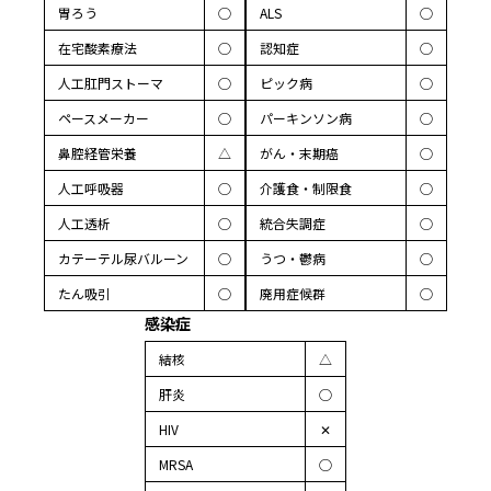
胃ろう
◯
ALS
◯
在宅酸素療法
◯
認知症
◯
人工肛門ストーマ
◯
ピック病
◯
ペースメーカー
◯
パーキンソン病
◯
鼻腔経管栄養
△
がん・末期癌
◯
人工呼吸器
◯
介護食・制限食
◯
人工透析
◯
統合失調症
◯
カテーテル尿バルーン
◯
うつ・鬱病
◯
たん吸引
◯
廃用症候群
◯
感染症
結核
△
肝炎
◯
HIV
✕
MRSA
◯