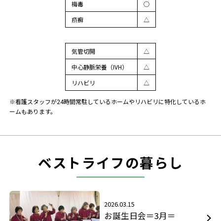
梅毒
◯
疥癬
△
気管切開
△
中心静脈栄養（IVH）
△
リハビリ
△
※看護スタッフが24時間常駐しているホームやリハビリに特化しているホ
ームもあります。
ベストライフの暮らし
2026.03.15
お誕生日会＝3月＝