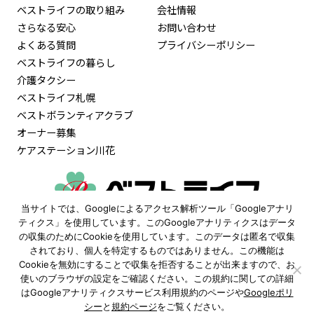
ベストライフの取り組み
会社情報
さらなる安心
お問い合わせ
よくある質問
プライバシーポリシー
ベストライフの暮らし
介護タクシー
ベストライフ札幌
ベストボランティアクラブ
オーナー募集
ケアステーション川花
当サイトでは、Googleによるアクセス解析ツール「Googleアナリ
0120-515-472
ティクス」を使用しています。このGoogleアナリティクスはデータ
の収集のためにCookieを使用しています。このデータは匿名で収集
9:30〜18:00
されており、個人を特定するものではありません。この機能は
（土日祝も受付 ※年末年始除く）
Cookieを無効にすることで収集を拒否することが出来ますので、お
使いのブラウザの設定をご確認ください。この規約に関しての詳細
資料請求
見学予約
はGoogleアナリティクスサービス利用規約のページや
Googleポリ
シー
と
規約ページ
をご覧ください。