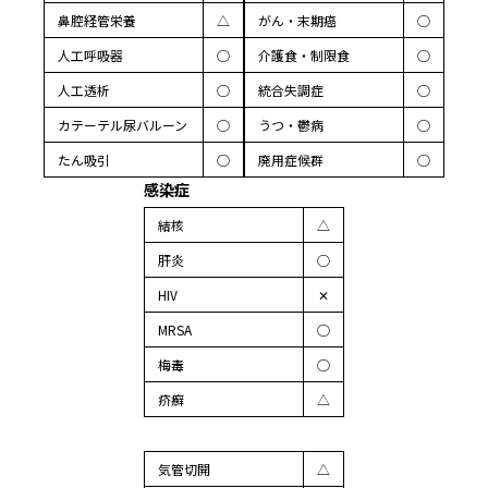
鼻腔経管栄養
△
がん・末期癌
◯
人工呼吸器
◯
介護食・制限食
◯
人工透析
◯
統合失調症
◯
カテーテル尿バルーン
◯
うつ・鬱病
◯
たん吸引
◯
廃用症候群
◯
感染症
結核
△
肝炎
◯
HIV
✕
MRSA
◯
梅毒
◯
疥癬
△
気管切開
△