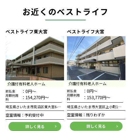
お近くのベストライフ
ベストライフ東大宮
ベストライフ大宮
介護付有料老人ホーム
介護付有料老人ホーム
：0円～
：0円～
前払金
前払金
月額利用
月額利用
：153,770円～
：154,270円～
料
料
埼玉県さいたま市大宮区上小町1151-1
埼玉県さいたま市見沼区東大宮6-9-2
空室情報：残りわずか
空室情報：予約受付中
詳しく見る
詳しく見る