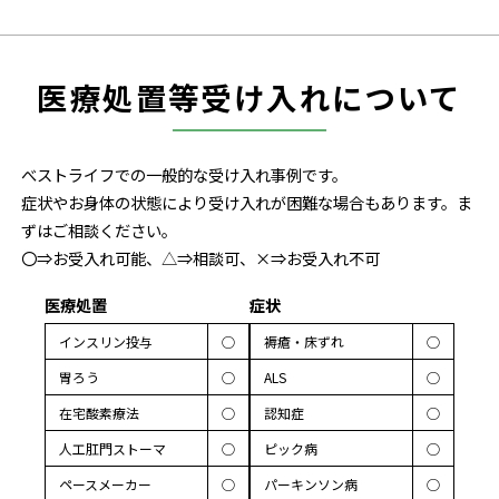
医療処置等受け入れについて
べストライフでの一般的な受け入れ事例です。
症状やお身体の状態により受け入れが困難な場合もあります。ま
ずはご相談ください。
〇⇒お受入れ可能、△⇒相談可、×⇒お受入れ不可
医療処置
症状
インスリン投与
◯
褥瘡・床ずれ
◯
胃ろう
◯
ALS
◯
在宅酸素療法
◯
認知症
◯
人工肛門ストーマ
◯
ピック病
◯
ペースメーカー
◯
パーキンソン病
◯