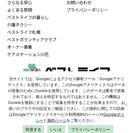
さらなる安心
お問い合わせ
よくある質問
プライバシーポリシー
ベストライフの暮らし
介護タクシー
ベストライフ札幌
ベストボランティアクラブ
オーナー募集
ケアステーション川花
当サイトでは、Googleによるアクセス解析ツール「Googleアナリ
0120-515-472
ティクス」を使用しています。このGoogleアナリティクスはデータ
の収集のためにCookieを使用しています。このデータは匿名で収集
9:30〜18:00
されており、個人を特定するものではありません。この機能は
（土日祝も受付 ※年末年始除く）
Cookieを無効にすることで収集を拒否することが出来ますので、お
使いのブラウザの設定をご確認ください。この規約に関しての詳細
資料請求
見学予約
はGoogleアナリティクスサービス利用規約のページや
Googleポリ
シー
と
規約ページ
をご覧ください。
同意する
いいえ
プライバシーポリシー