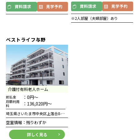
※2人部屋（夫婦部屋）あり
ベストライフ与野
介護付有料老人ホーム
：0円～
前払金
月額利用
：136,020円～
料
埼玉県さいたま市中央区上落合8-10-13
空室情報：残りわずか
詳しく見る