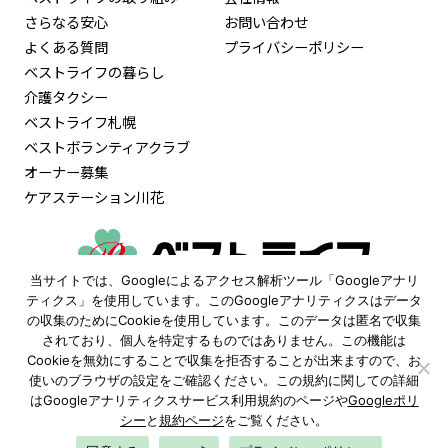
さらなる安心
お問い合わせ
よくある質問
プライバシーポリシー
ベストライフの暮らし
介護タクシー
ベストライフ札幌
ベストボランティアクラブ
オーナー募集
ケアステーション川花
当サイトでは、Googleによるアクセス解析ツール「Googleアナリ
0120-515-472
ティクス」を使用しています。このGoogleアナリティクスはデータ
の収集のためにCookieを使用しています。このデータは匿名で収集
9:30〜18:00
されており、個人を特定するものではありません。この機能は
（土日祝も受付 ※年末年始除く）
Cookieを無効にすることで収集を拒否することが出来ますので、お
使いのブラウザの設定をご確認ください。この規約に関しての詳細
資料請求
見学予約
はGoogleアナリティクスサービス利用規約のページや
Googleポリ
シー
と
規約ページ
をご覧ください。