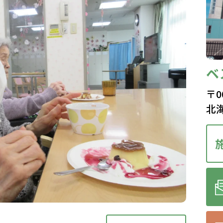
ベ
〒0
北