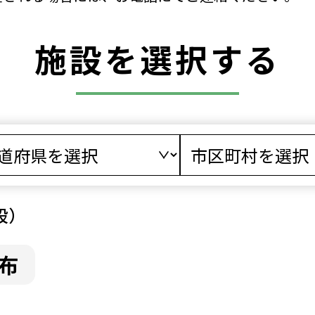
施設を選択する
設）
布