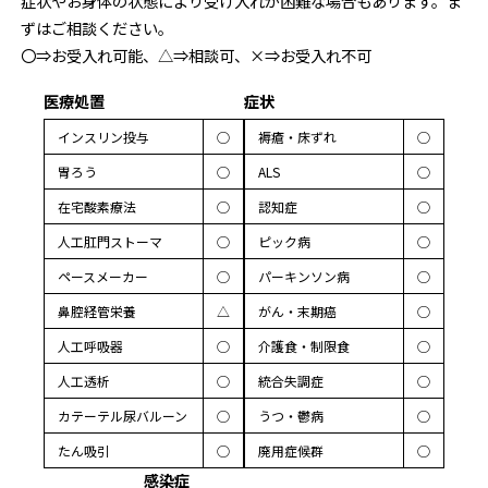
症状やお身体の状態により受け入れが困難な場合もあります。ま
ずはご相談ください。
〇⇒お受入れ可能、△⇒相談可、×⇒お受入れ不可
医療処置
症状
インスリン投与
◯
褥瘡・床ずれ
◯
胃ろう
◯
ALS
◯
在宅酸素療法
◯
認知症
◯
人工肛門ストーマ
◯
ピック病
◯
ペースメーカー
◯
パーキンソン病
◯
鼻腔経管栄養
△
がん・末期癌
◯
人工呼吸器
◯
介護食・制限食
◯
人工透析
◯
統合失調症
◯
カテーテル尿バルーン
◯
うつ・鬱病
◯
たん吸引
◯
廃用症候群
◯
感染症