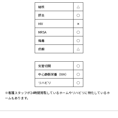
結核
△
肝炎
◯
HIV
✕
MRSA
◯
梅毒
◯
疥癬
△
気管切開
◯
中心静脈栄養（IVH）
◯
リハビリ
◯
※看護スタッフが24時間常駐しているホームやリハビリに特化しているホ
ームもあります。