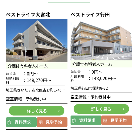
ベストライフ大宮北
ベストライフ行田
介護付有料老人ホーム
介護付有料老人ホーム
：0円～
前払金
：0円～
前払金
月額利用
：148,020円～
月額利用
：149,270円～
料
料
埼玉県行田市栄町8-32
埼玉県さいたま市北区吉野町1-45-10
空室情報：予約受付中
空室情報：予約受付中
詳しく見る
詳しく見る