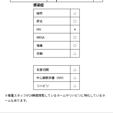
感染症
結核
△
肝炎
◯
HIV
✕
MRSA
◯
梅毒
◯
疥癬
△
気管切開
△
中心静脈栄養（IVH）
△
リハビリ
△
※看護スタッフが24時間常駐しているホームやリハビリに特化しているホ
ームもあります。