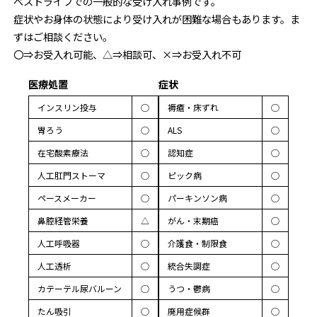
べストライフでの一般的な受け入れ事例です。
症状やお身体の状態により受け入れが困難な場合もあります。ま
ずはご相談ください。
〇⇒お受入れ可能、△⇒相談可、×⇒お受入れ不可
医療処置
症状
インスリン投与
◯
褥瘡・床ずれ
◯
胃ろう
◯
ALS
◯
在宅酸素療法
◯
認知症
◯
人工肛門ストーマ
◯
ピック病
◯
ペースメーカー
◯
パーキンソン病
◯
鼻腔経管栄養
△
がん・末期癌
◯
人工呼吸器
◯
介護食・制限食
◯
人工透析
◯
統合失調症
◯
カテーテル尿バルーン
◯
うつ・鬱病
◯
たん吸引
◯
廃用症候群
◯