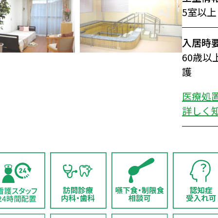
5室以上
入居時
60歳
護
医療処
詳しく