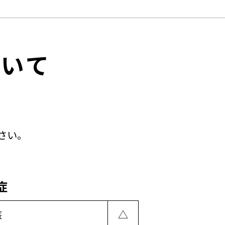
ついて
さい。
症
核
△