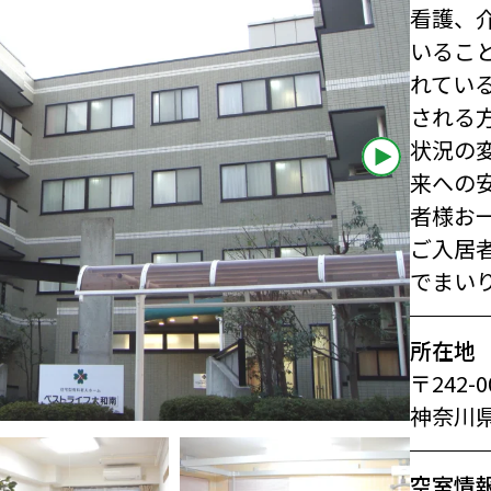
看護、
いるこ
れてい
される
状況の
来への
者様お
ご入居
でまい
所在地
〒242-0
神奈川県
空室情