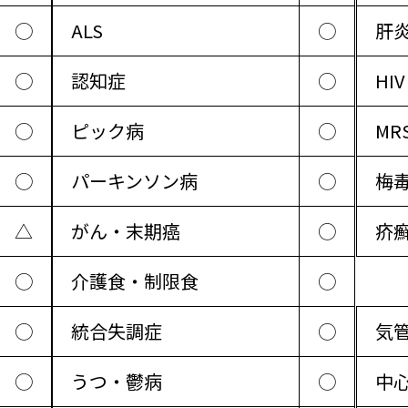
◯
ALS
◯
肝
◯
認知症
◯
HIV
◯
ピック病
◯
MR
◯
パーキンソン病
◯
梅
△
がん・末期癌
◯
疥
◯
介護食・制限食
◯
◯
統合失調症
◯
気
◯
うつ・鬱病
◯
中心