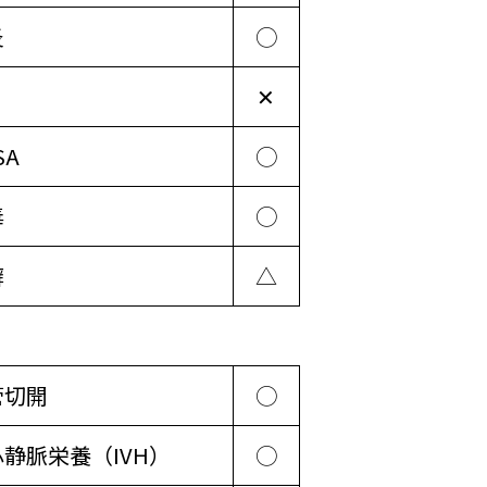
炎
◯
✕
SA
◯
毒
◯
癬
△
管切開
◯
静脈栄養（IVH）
◯