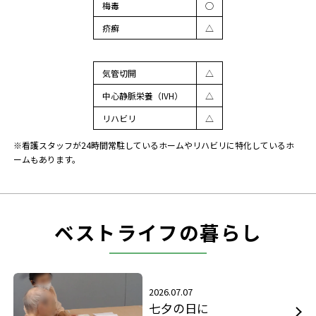
梅毒
◯
疥癬
△
気管切開
△
中心静脈栄養（IVH）
△
リハビリ
△
※看護スタッフが24時間常駐しているホームやリハビリに特化しているホ
ームもあります。
ベストライフの暮らし
2026.07.07
七夕の日に