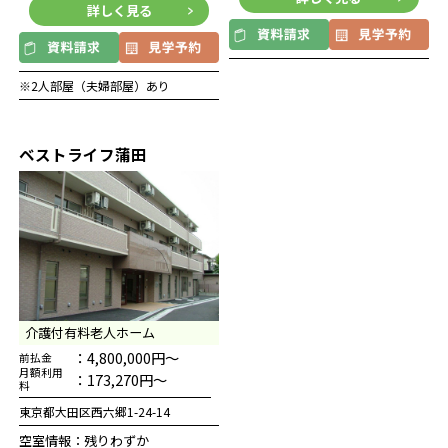
詳しく見る
※2人部屋（夫婦部屋）あり
ベストライフ蒲田
介護付有料老人ホーム
：4,800,000円～
前払金
月額利用
：173,270円～
料
東京都大田区西六郷1-24-14
空室情報：残りわずか