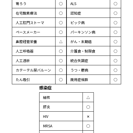
胃ろう
◯
ALS
◯
在宅酸素療法
◯
認知症
◯
人工肛門ストーマ
◯
ピック病
◯
ペースメーカー
◯
パーキンソン病
◯
鼻腔経管栄養
△
がん・末期癌
◯
人工呼吸器
◯
介護食・制限食
◯
人工透析
◯
統合失調症
◯
カテーテル尿バルーン
◯
うつ・鬱病
◯
たん吸引
◯
廃用症候群
◯
感染症
結核
△
肝炎
◯
HIV
✕
MRSA
◯