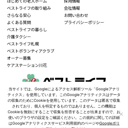
はじめての老人ホーム
採用情報
ベストライフの取り組み
会社情報
さらなる安心
お問い合わせ
よくある質問
プライバシーポリシー
ベストライフの暮らし
介護タクシー
ベストライフ札幌
ベストボランティアクラブ
オーナー募集
ケアステーション川花
当サイトでは、Googleによるアクセス解析ツール「Googleアナリ
0120-515-472
ティクス」を使用しています。このGoogleアナリティクスはデータ
の収集のためにCookieを使用しています。このデータは匿名で収集
9:30〜18:00
されており、個人を特定するものではありません。この機能は
（土日祝も受付 ※年末年始除く）
Cookieを無効にすることで収集を拒否することが出来ますので、お
使いのブラウザの設定をご確認ください。この規約に関しての詳細
資料請求
見学予約
はGoogleアナリティクスサービス利用規約のページや
Googleポリ